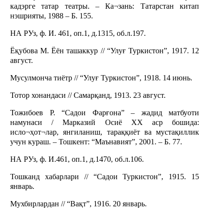
кадэрге татар театры. – Ка¬зань: Татарстан китап
нэшрияты, 1988 – Б. 155.
НА РУз, ф. И. 461, оп.1, д.1315, об.л.197.
Ёқубова М. Ёён ташаккур // “Улуғ Туркистон”, 1917. 12
август.
Мусулмонча тиётр // “Улуғ Туркистон”, 1918. 14 июнь.
Тотор хонандаси // Самарқанд, 1913. 23 август.
Тожибоев Р. “Садои Фарғона” – жадид матбуоти
намунаси / Марказий Осиё ХХ аср бошида:
исло¬ҳот¬лар, янгиланиш, тараққиёт ва мустақиллик
учун кураш. – Тошкент: “Маънавият”, 2001. – Б. 77.
НА РУз, ф. И.461, оп.1, д.1470, об.л.106.
Тошканд хабарлари // “Садои Туркистон”, 1915. 15
январь.
Мухбирлардан // “Вақт”, 1916. 20 январь.