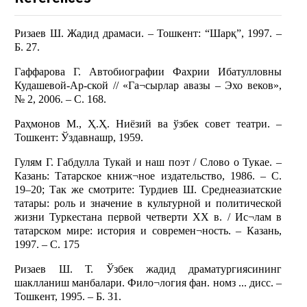
Ризаев Ш. Жадид драмаси. – Тошкент: “Шарқ”, 1997. –
Б. 27.
Гаффарова Г. Автобиографии Фахрии Ибатулловны
Кудашевой-Ар-ской // «Га¬сырлар авазы – Эхо веков»,
№ 2, 2006. – С. 168.
Раҳмонов М., Ҳ.Ҳ. Ниёзий ва ўзбек совет театри. –
Тошкент: Ўздавнашр, 1959.
Гулям Г. Габдулла Тукай и наш поэт / Слово о Тукае. –
Казань: Татарское книж¬ное издательство, 1986. – С.
19–20; Так же смотрите: Турдиев Ш. Среднеазиатские
татары: роль и значение в культурной и политической
жизни Туркестана первой четверти XX в. / Ис¬лам в
татарском мире: история и современ¬ность. – Казань,
1997. – С. 175
Ризаев Ш. Т. Ўзбек жадид драматургиясининг
шаклланиш манбалари. Фило¬логия фан. номз ... дисс. –
Тошкент, 1995. – Б. 31.