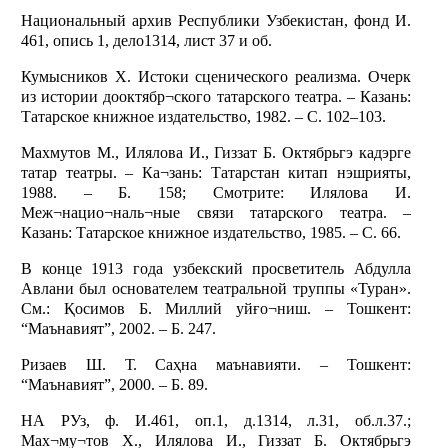
Национальный архив Республики Узбекистан, фонд И.
461, опись 1, дело1314, лист 37 и об.
Кумысников Х. Истоки сценического реализма. Очерк
из истории дооктябр¬ского татарского театра. – Казань:
Татарское книжное издательство, 1982. – С. 102–103.
Махмутов М., Илялова И., Гиззат Б. Октябрьгэ кадэрге
татар театры. – Ка¬зань: Татарстан китап нэшрияты,
1988. – Б. 158; Смотрите: Илялова И.
Меж¬нацио¬наль¬ные связи татарского театра. –
Казань: Татарское книжное издательство, 1985. – С. 66.
В конце 1913 года узбекский просветитель Абдулла
Авлани был основателем театральной труппы «Туран».
См.: Қосимов Б. Миллий уйғо¬ниш. – Тошкент:
“Маънавият”, 2002. – Б. 247.
Ризаев Ш. Т. Саҳна маънавияти. – Тошкент:
“Маънавият”, 2000. – Б. 89.
НА РУз, ф. И.461, оп.1, д.1314, л.31, об.л.37.;
Мах¬му¬тов Х., Илялова И., Гиззат Б. Октябрьгэ