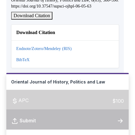
Oriental Journal of History, Politics and Law
,
6
(05), 586–596.
https://doi.org/10.37547/supsci-ojhpl-06-05-63
Download Citation
Download Citation
Endnote/Zotero/Mendeley (RIS)
BibTeX
Oriental Journal of History, Politics and Law
APC
$100
Submit